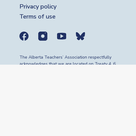
Privacy policy
Terms of use
Social media links
The Alberta Teachers’ Association respectfully
acknowledges that we are located on Treaty 4, 6,
7, 8 and 10 territories—the travelling route,
gathering place and meeting grounds for
Indigenous Peoples, whose histories, languages,
cultures and traditions continue to influence our
vibrant community. We are grateful for the
traditional Knowledge Keepers and Elders who
are still with us today and those who have gone
before us. We recognize the land as an act of
reconciliation and gratitude to those whose
territory we reside on or are visiting.