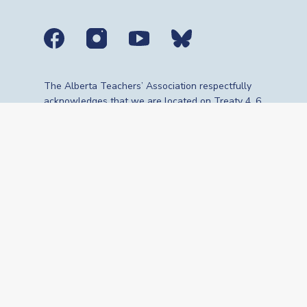
Social media links
The Alberta Teachers’ Association respectfully
acknowledges that we are located on Treaty 4, 6,
7, 8 and 10 territories—the travelling route,
gathering place and meeting grounds for
Indigenous Peoples, whose histories, languages,
cultures and traditions continue to influence our
vibrant community. We are grateful for the
traditional Knowledge Keepers and Elders who
are still with us today and those who have gone
before us. We recognize the land as an act of
reconciliation and gratitude to those whose
territory we reside on or are visiting.