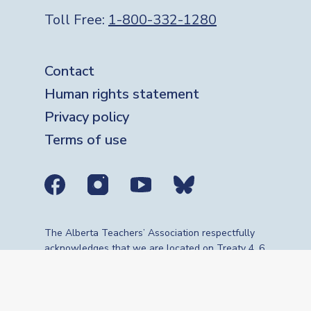
Toll Free:
1-800-332-1280
Footer
Contact
Human rights statement
Privacy policy
Terms of use
Social media links
The Alberta Teachers’ Association respectfully
acknowledges that we are located on Treaty 4, 6,
7, 8 and 10 territories—the travelling route,
gathering place and meeting grounds for
Indigenous Peoples, whose histories, languages,
cultures and traditions continue to influence our